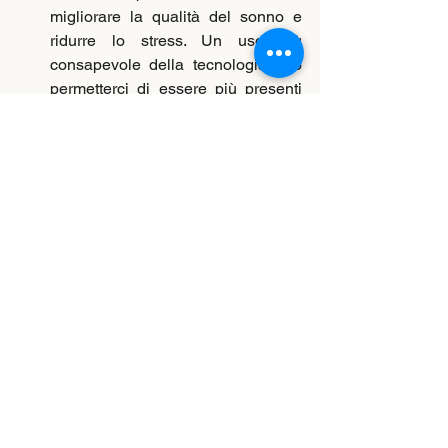
migliorare la qualità del sonno e 
ridurre lo stress. Un uso più 
consapevole della tecnologia può 
permetterci di essere più presenti 
nelle attività quotidiane e di vivere 
con maggiore serenità.
IL RUOLO DEL TEMPO PER SÉ: 
PRENDERSI PAUSA PER 
PREVENIRE LO STRESS
La gestione del tempo non riguarda 
solo il lavoro. È essenziale riservare del 
tempo anche per il benessere 
personale; dedica ogni giorno una parte 
della giornata a te stesso, che si tratti di 
lettura, attività fisica o semplicemente di 
tempo per stare con la famiglia
o con gli amici.