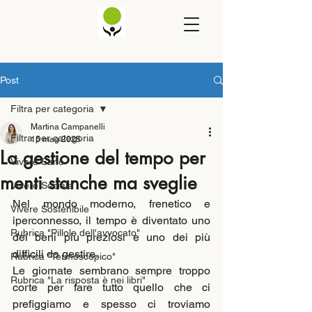
Post
Filtra per categoria
Martina Campanelli
Filtra per categoria
15 mag 2025
La gestione del tempo per
Vivere Sano
menti stanche ma sveglie
Vivere Sociale
Nel mondo moderno, frenetico e 
Vivere Sostenibile
iperconnesso, il tempo è diventato uno 
Rubrica "Pillole dell'avvocato"
dei beni più preziosi e uno dei più 
difficili da gestire. 
Rubrica "Termoscopico"
Le giornate sembrano sempre troppo 
Rubrica "La risposta è nei libri"
corte per fare tutto quello che ci 
prefiggiamo e spesso ci troviamo 