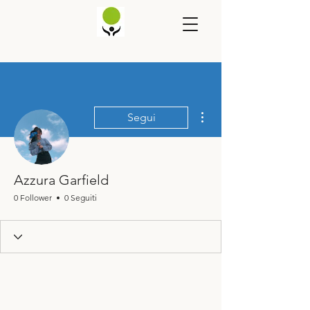
Altre azioni
Segui
Azzura Garfield
0 Follower
0 Seguiti