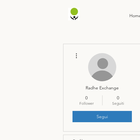
Hom
Altre azioni
Radhe Exchange
0
0
Follower
Seguiti
Segui