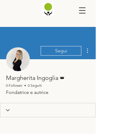
Altre azioni
Segui
Amministratore
Margherita Ingoglia
0 Follower
0 Seguiti
Fondatrice e autrice