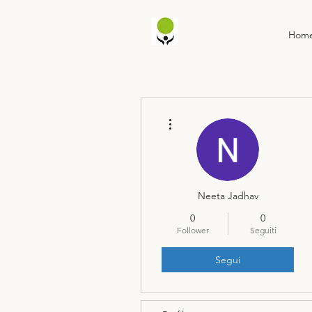
Hom
Altre azioni
Neeta Jadhav
0
0
Follower
Seguiti
Segui