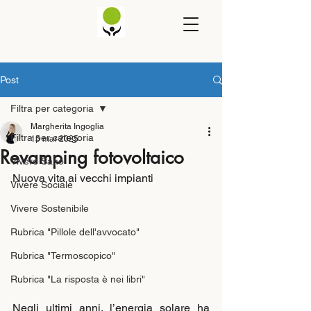
Post
Filtra per categoria
Margherita Ingoglia
Filtra per categoria
15 mar 2025
Revamping fotovoltaico
Vivere Sano
Nuova vita ai vecchi impianti
Vivere Sociale
Vivere Sostenibile
Rubrica "Pillole dell'avvocato"
Rubrica "Termoscopico"
Rubrica "La risposta è nei libri"
Negli ultimi anni, l’energia solare ha 