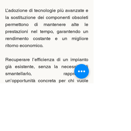
L’adozione di tecnologie più avanzate e 
la sostituzione dei componenti obsoleti 
permettono di mantenere alte le 
prestazioni nel tempo, garantendo un 
rendimento costante e un migliore 
ritorno economico.
Recuperare l’efficienza di un impianto 
già esistente, senza la necessità di 
smantellarlo, rappresenta 
un’opportunità concreta per chi vuole 
ridurre i costi energetici e fare la propria 
parte nella transizione ecologica.
Il revamping fotovoltaico è la soluzione 
ideale per chi desidera un impianto più 
potente, più sicuro e più sostenibile, 
garantendosi energia pulita e 